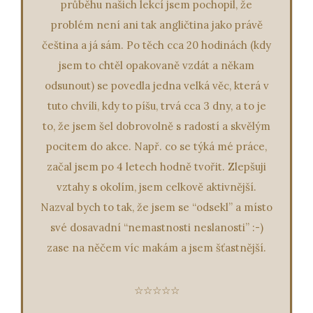
průběhu našich lekcí jsem pochopil, že
problém není ani tak angličtina jako právě
čeština a já sám. Po těch cca 20 hodinách (kdy
jsem to chtěl opakovaně vzdát a někam
odsunout) se povedla jedna velká věc, která v
tuto chvíli, kdy to píšu, trvá cca 3 dny, a to je
to, že jsem šel dobrovolně s radostí a skvělým
pocitem do akce. Např. co se týká mé práce,
začal jsem po 4 letech hodně tvořit. Zlepšuji
vztahy s okolím, jsem celkově aktivnější.
Nazval bych to tak, že jsem se “odsekl” a místo
své dosavadní “nemastnosti neslanosti” :-)
zase na něčem víc makám a jsem šťastnější.
☆☆☆☆☆