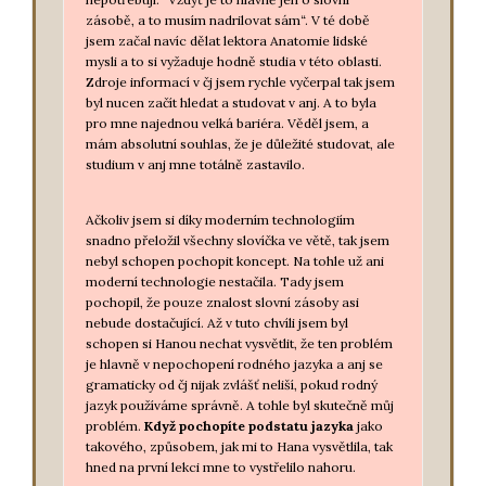
zásobě, a to musím nadrilovat sám“. V té době
jsem začal navíc dělat lektora Anatomie lidské
mysli a to si vyžaduje hodně studia v této oblasti.
Zdroje informací v čj jsem rychle vyčerpal tak jsem
byl nucen začít hledat a studovat v anj. A to byla
pro mne najednou velká bariéra. Věděl jsem, a
mám absolutní souhlas, že je důležité studovat, ale
studium v anj mne totálně zastavilo.
Ačkoliv jsem si díky moderním technologiím
snadno přeložil všechny slovíčka ve větě, tak jsem
nebyl schopen pochopit koncept. Na tohle už ani
moderní technologie nestačila. Tady jsem
pochopil, že pouze znalost slovní zásoby asi
nebude dostačující. Až v tuto chvíli jsem byl
schopen si Hanou nechat vysvětlit, že ten problém
je hlavně v nepochopení rodného jazyka a anj se
gramaticky od čj nijak zvlášť neliší, pokud rodný
jazyk používáme správně. A tohle byl skutečně můj
problém.
Když pochopíte podstatu jazyka
jako
takového, způsobem, jak mi to Hana vysvětlila, tak
hned na první lekci mne to vystřelilo nahoru.