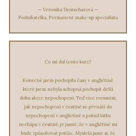
—
Veronika Deutscharová
—
Podnikatelka, Permanent make-up specialista
Co mi dal tento kurz?
Konečně jsem pochopila časy v angličtině,
které jsem nebyla schopná pochopit delší
dobu skrze nepochopení. Teď více rozumím,
jak nepochopení v čestině se přenáší do
nepochopení v anglictině a pokud látku
nechápu v čestině, je jasné, že v angličtině mi
bude způsobovat potíže. Myslela jsme si, že