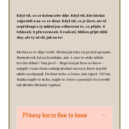
Když víš, co se kolem tebe děje. Když víš, kde hledat
odpovědi a na co se dívat. Když víš, co je život, nic tě
nepřekvapí a ty můžeš jen odbavovat to, co přijde. S
lehkostí. S přirozeností. S radostí. Můžou přijít těžší
dny, ale ty už víš, jak na to!
Možná se to děje i tobě. Možná jsi toho už prošel spoustu.
Nastudoval, byl na koučinku, atd. A ono to stále někde
trochu drhne? Vím proč! - Neprošel jsi How to know -
nejspíš v tom všem existují drobné mezery, které ti ještě
nikdo neobjasnil. Drobné ticho a černo, kde tápeš. Věř mi,
Hanka najde to ticho, najde to černo a pomůže ti rozsvítit
tak dlouho hledaný vypínač.
Přínosy kurzu How to know