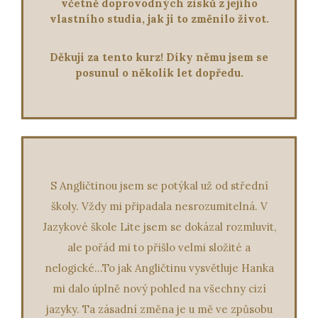
včetně doprovodných zisků z jejího
začal lépe vyjadřovat ve vlastním rodném jazyce.
vlastního studia, jak ji to změnilo život.
Takový bonus navíc:-).
Děkuji za tento kurz! Díky němu jsem se
posunul o několik let dopředu.
S Angličtinou jsem se potýkal už od střední
školy. Vždy mi připadala nesrozumitelná. V
Jazykové škole Lite jsem se dokázal rozmluvit,
ale pořád mi to přišlo velmi složité a
nelogické...To jak Angličtinu vysvětluje Hanka
mi dalo úplně nový pohled na všechny cizí
jazyky. Ta zásadní změna je u mě ve způsobu