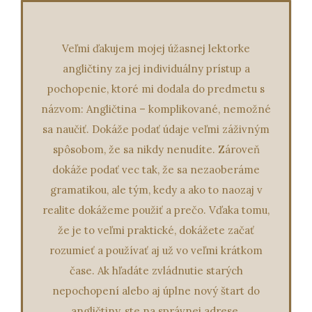
Veľmi ďakujem mojej úžasnej lektorke
angličtiny za jej individuálny prístup a
pochopenie, ktoré mi dodala do predmetu s
názvom: Angličtina – komplikované, nemožné
sa naučiť. Dokáže podať údaje veľmi záživným
spôsobom, že sa nikdy nenudíte. Zároveň
dokáže podať vec tak, že sa nezaoberáme
gramatikou, ale tým, kedy a ako to naozaj v
realite dokážeme použiť a prečo. Vďaka tomu,
že je to veľmi praktické, dokážete začať
rozumieť a používať aj už vo veľmi krátkom
čase. Ak hľadáte zvládnutie starých
nepochopení alebo aj úplne nový štart do
angličtiny, ste na správnej adrese.