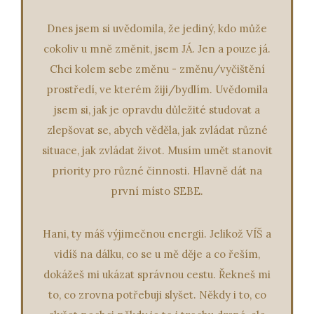
jednoduše jsem!
den, vždy na Hanku vzpomínám se smíchem a
říkám si: jejda, ta by mi dala, co tady zase vyvádím.
Dnes jsem si uvědomila, že jediný, kdo může
:D A i když ji nemám na drátě pravidelně každý
cokoliv u mně změnit, jsem JÁ. Jen a pouze já.
týden, je stále někde se mnou. Ťuká mi na rameno
a připomíná mi, že se jen možná potřebuji podívat
Chci kolem sebe změnu - změnu/vyčištění
jiným úhlem pohledu. Děkuji za to!
prostředí, ve kterém žiji/bydlím. Uvědomila
jsem si, jak je opravdu důležité studovat a
Opět mohu jen dodat, že vyjadřování, pohled na mé
dřívější problémy, prostě se to celé tak zatočilo, až
zlepšovat se, abych věděla, jak zvládat různé
se to zastavilo v pozici, kterou jsem chtěla! A to je
situace, jak zvládat život. Musím umět stanovit
How to know.
priority pro různé činnosti.
Hlavně dát na
první místo SEBE.
Hani, ty máš výjimečnou energii. Jelikož VÍŠ a
vidíš na dálku, co se u mě děje a co řeším,
dokážeš mi ukázat správnou cestu. Řekneš mi
to, co zrovna potřebuji slyšet. Někdy i to, co