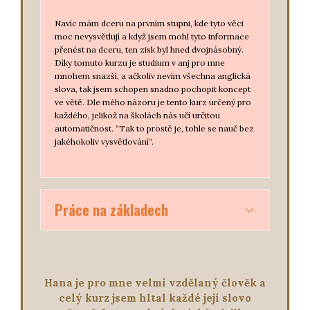
Navíc mám dceru na prvním stupni, kde tyto věci
moc nevysvětlují a když jsem mohl tyto informace
přenést na dceru, ten zisk byl hned dvojnásobný.
Díky tomuto kurzu je studium v anj pro mne
mnohem snazší, a ačkoliv nevím všechna anglická
slova, tak jsem schopen snadno pochopit koncept
ve větě. Dle mého názoru je tento kurz určený pro
každého, jelikož na školách nás učí určitou
automatičnost. “Tak to prostě je, tohle se nauč bez
jakéhokoliv vysvětlování“.
Práce na základech
A pokud stavíte dál na těchto základech našeho
školství, tak ať už máte jakkoliv velkou slovní
Hana je pro mne velmi vzdělaný člověk a
zásobu, časem vás to dostihne. Tento kurz mi dal
stabilní pevné základy tak, že jsem začal s lehkostí
celý kurz jsem hltal každé její slovo
a hlavně s radostí studovat v anj. Dokonce jsem se