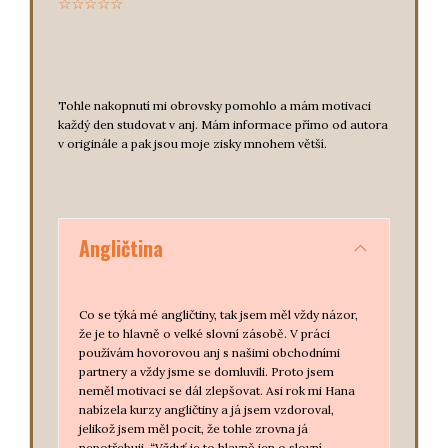
☆☆☆☆☆
Tohle nakopnutí mi obrovsky pomohlo a mám motivaci
každý den studovat v anj. Mám informace přímo od autora
v originále a pak jsou moje zisky mnohem větší.
Angličtina
Co se týká mé angličtiny, tak jsem měl vždy názor,
že je to hlavně o velké slovní zásobě. V práci
používám hovorovou anj s našimi obchodními
partnery a vždy jsme se domluvili. Proto jsem
neměl motivaci se dál zlepšovat. Asi rok mi Hana
nabízela kurzy angličtiny a já jsem vzdoroval,
jelikož jsem měl pocit, že tohle zrovna já
nepotřebuji. “Vždyť je to hlavně jen o slovní