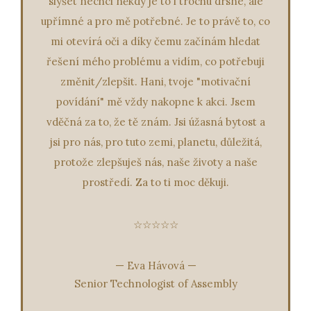
slyšet nechci někdy je to i trochu drsné, ale
upřímné a pro mě potřebné. Je to právě to, co
mi otevírá oči a díky čemu začínám hledat
řešení mého problému a vidím, co potřebuji
změnit/zlepšit. Hani, tvoje "motivační
povídání" mě vždy nakopne k akci. Jsem
vděčná za to, že tě znám. Jsi úžasná bytost a
jsi pro nás, pro tuto zemi, planetu, důležitá,
protože zlepšuješ nás, naše životy a naše
prostředí. Za to ti moc děkuji.
☆☆☆☆☆
—
Eva Hávová
—
Senior Technologist of Assembly