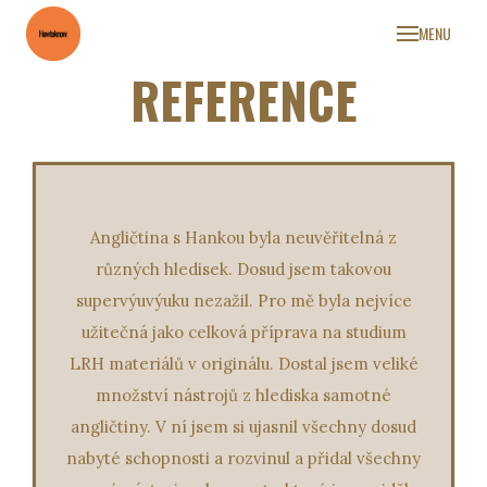
MENU
HOME
REFERENCE
KDO J
SLUŽ
REFER
KONT
Angličtina s Hankou byla neuvěřitelná z
různých hledisek. Dosud jsem takovou
supervýuvýuku nezažil. Pro mě byla nejvíce
užitečná jako celková příprava na studium
LRH materiálů v originálu. Dostal jsem veliké
množství nástrojů z hlediska samotné
angličtiny. V ní jsem si ujasnil všechny dosud
nabyté schopnosti a rozvinul a přidal všechny