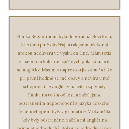
Hanka Segantini mi byla doporučná člověkem,
kterému plně důvěřuji a tak jsem překonal
určitou nedůvěru ve výuku on-line. Mám totiž
za sebou několik neúspěšných pokusů naučit
se anglicky. Musím s naprostou jistotou říci, že
při první hodině se mé obavy a nevíra v mé
schopnosti se anglicky naučit rozplynuly.
Hanka na to šla od lesa a začali jsme
odstraněním nepochopení z jazyka českého.
Ty nepochopení byly v gramatice. V okamžiku,
kdy byly odstraněné, začala mi angličtina
připadat jednoduchá, dokonce jednodušší než