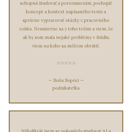
schopná študovať s porozumením, pochopiť
koncept a kontext napísaného textu a
správne vypracovať otázky z pracovného
zošita. Nesmierne sa z toho teším a viem, že
ak by som mala nejaké problémy v štúdiu,
viem na koho sa môžem obrátiť.
☆☆☆☆☆
—
Soňa Sopóci
—
podnikatelka
Několikrát jsem se pokoušela studovat AJ a