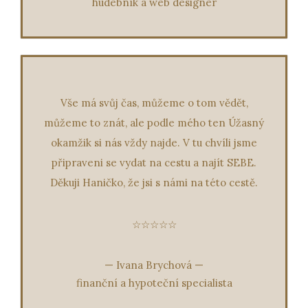
hudebník a web designér
Vše má svůj čas, můžeme o tom vědět,
můžeme to znát, ale podle mého ten Úžasný
okamžik si nás vždy najde. V tu chvíli jsme
připraveni se vydat na cestu a najít SEBE.
Děkuji Haničko, že jsi s námi na této cestě.
☆☆☆☆☆
—
Ivana Brychová
—
finanční a hypoteční specialista