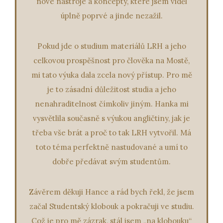
nové nástroje a koncepty, které jsem viděl
úplně poprvé a jinde nezažil.
​Pokud jde o studium materiálů LRH a jeho
celkovou prospěšnost pro člověka na Mostě,
mi tato výuka dala zcela nový přístup. Pro mě
je to zásadní důležitost studia a jeho
nenahraditelnost čímkoliv jiným. Hanka mi
vysvětlila současně s výukou angličtiny, jak je
třeba vše brát a proč to tak LRH vytvořil. Má
toto téma perfektně nastudované a umí to
dobře předávat svým studentům.
​Závěrem děkuji Hance a rád bych řekl, že jsem
začal Studentský klobouk a pokračuji ve studiu.
Což je pro mě zázrak, stál jsem „na klobouku“