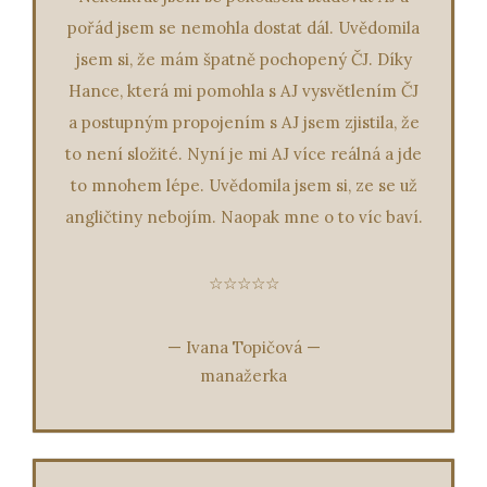
pořád jsem se nemohla dostat dál. Uvědomila
jsem si, že mám špatně pochopený ČJ. Díky
Hance, která mi pomohla s AJ vysvětlením ČJ
a postupným propojením s AJ jsem zjistila, že
to není složité. Nyní je mi AJ více reálná a jde
to mnohem lépe. Uvědomila jsem si, ze se už
angličtiny nebojím. Naopak mne o to víc baví.
☆☆☆☆☆
—
Ivana Topičová
—
manažerka